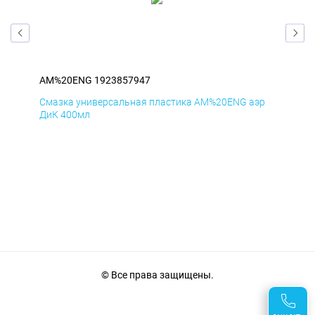
AM%20ENG 1923857947
AM
эр
Смазка универсальная пластика AM%20ENG аэр
Сма
ДиК 400мл
ПхВ
© Все права защищены.