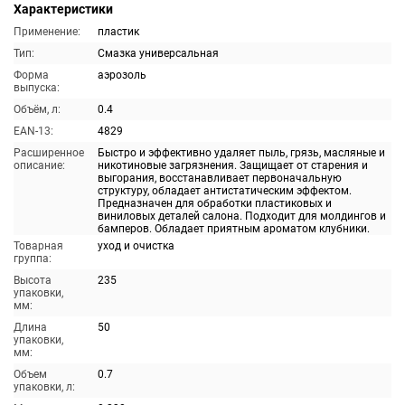
Характеристики
Применение:
пластик
Тип:
Смазка универсальная
Форма
аэрозоль
выпуска:
Объём, л:
0.4
EAN-13:
4829
Расширенное
Быстро и эффективно удаляет пыль, грязь, масляные и
описание:
никотиновые загрязнения. Защищает от старения и
выгорания, восстанавливает первоначальную
структуру, обладает антистатическим эффектом.
Предназначен для обработки пластиковых и
виниловых деталей салона. Подходит для молдингов и
бамперов. Обладает приятным ароматом клубники.
Товарная
уход и очистка
группа:
Высота
235
упаковки,
мм:
Длина
50
упаковки,
мм:
Объем
0.7
упаковки, л: