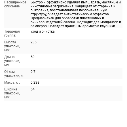
Расширенное
Быстро и эффективно удаляет пыль, грязь, масляные и
описание:
никотиновые загрязнения. Защищает от старения и
выгорания, восстанавливает первоначальную
структуру, обладает антистатическим эффектом.
Предназначен для обработки пластиковых и
виниловых деталей салона. Подходит для молдингов и
бамперов. Обладает приятным ароматом клубники.
Товарная
уход и очистка
группа:
Высота
235
упаковки,
мм:
Длина
50
упаковки,
мм:
Объем
0.7
упаковки, л:
Масса, кг:
0.238
Ширина
54
упаковки,
мм: