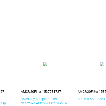
727
AMC%20Filter 1537781727
AMC%20Filter 153
я
Смазка универсальная
АНТИФРИЗ красны
 аэр
пластика AMC%20Filter аэр ПхВ