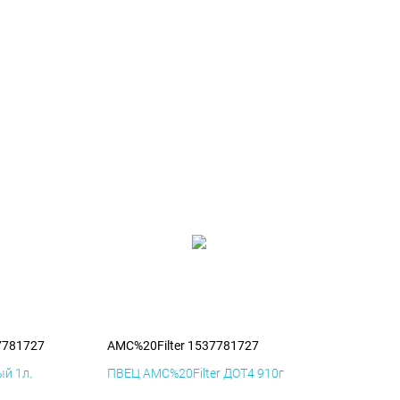
7781727
AMC%20Filter 1537781727
й 1л.
ПВЕЦ AMC%20Filter ДОТ4 910г