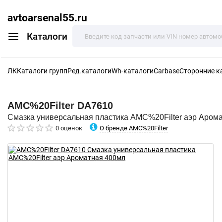
avtoarsenal55.ru
Каталоги
ЛК
Каталоги групп
Ред.каталоги
Wh-каталоги
Carbase
Сторонние к
AMC%20Filter
DA7610
Смазка универсальная пластика AMC%20Filter аэр Аром
О бренде AMC%20Filter
0 оценок