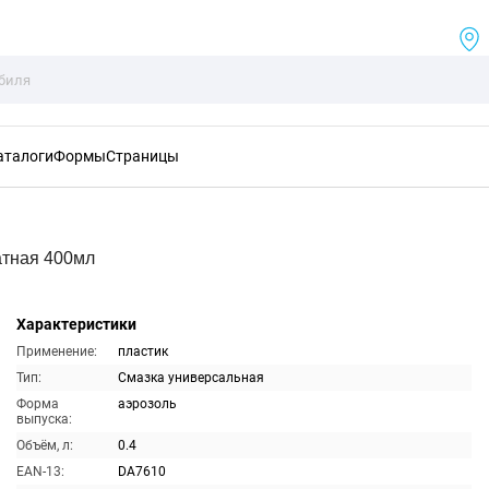
аталоги
Формы
Страницы
атная 400мл
Характеристики
Применение:
пластик
Тип:
Смазка универсальная
Форма
аэрозоль
выпуска:
Объём, л:
0.4
EAN-13:
DA7610