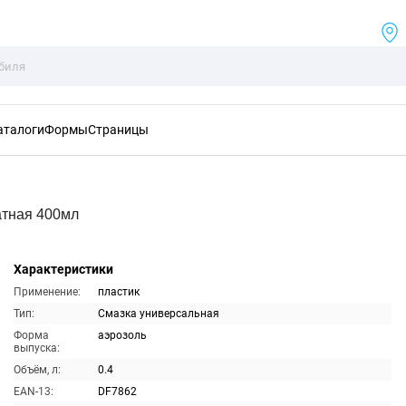
аталоги
Формы
Страницы
атная 400мл
Характеристики
Применение:
пластик
Тип:
Смазка универсальная
Форма
аэрозоль
выпуска:
Объём, л:
0.4
EAN-13:
DF7862