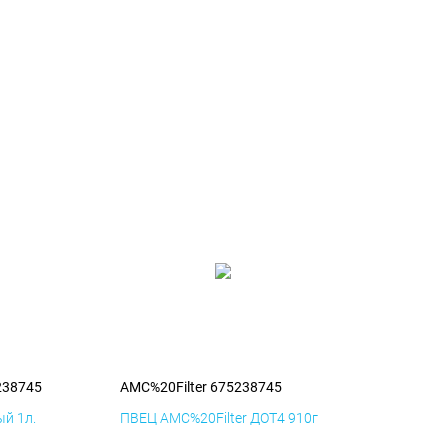
238745
AMC%20Filter 675238745
й 1л.
ПВЕЦ AMC%20Filter ДОТ4 910г