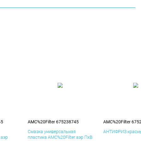
45
AMC%20Filter 675238745
AMC%20Filter 675
я
Смазка универсальная
АНТИФРИЗ красны
 аэр
пластика AMC%20Filter аэр ПхВ