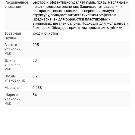
Расширенное
Быстро и эффективно удаляет пыль, грязь, масляные и
описание:
никотиновые загрязнения. Защищает от старения и
выгорания, восстанавливает первоначальную
структуру, обладает антистатическим эффектом.
Предназначен для обработки пластиковых и
виниловых деталей салона. Подходит для молдингов и
бамперов. Обладает приятным ароматом клубники.
Товарная
уход и очистка
группа:
Высота
235
упаковки,
мм:
Длина
50
упаковки,
мм:
Объем
0.7
упаковки, л:
Масса, кг:
0.238
Ширина
54
упаковки,
мм: