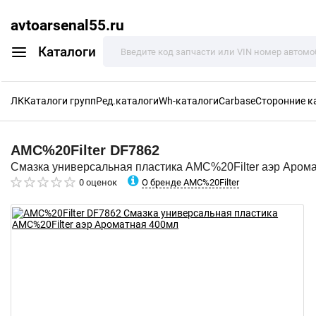
avtoarsenal55.ru
Каталоги
ЛК
Каталоги групп
Ред.каталоги
Wh-каталоги
Carbase
Сторонние к
AMC%20Filter
DF7862
Смазка универсальная пластика AMC%20Filter аэр Аром
О бренде AMC%20Filter
0 оценок