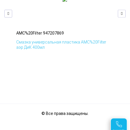
AMC%20Filter 947207869
AMC
Смазка универсальная пластика AMC%20Filter
Сма
аэр ДиК 400мл
аэр
© Все права защищены.