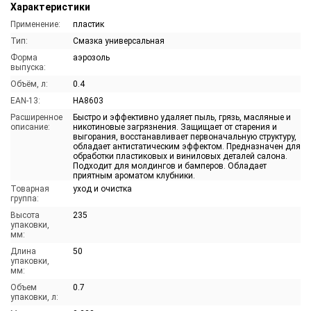
Характеристики
Применение:
пластик
Тип:
Смазка универсальная
Форма
аэрозоль
выпуска:
Объём, л:
0.4
EAN-13:
HA8603
Расширенное
Быстро и эффективно удаляет пыль, грязь, масляные и
описание:
никотиновые загрязнения. Защищает от старения и
выгорания, восстанавливает первоначальную структуру,
обладает антистатическим эффектом. Предназначен для
обработки пластиковых и виниловых деталей салона.
Подходит для молдингов и бамперов. Обладает
приятным ароматом клубники.
Товарная
уход и очистка
группа:
Высота
235
упаковки,
мм:
Длина
50
упаковки,
мм:
Объем
0.7
упаковки, л: