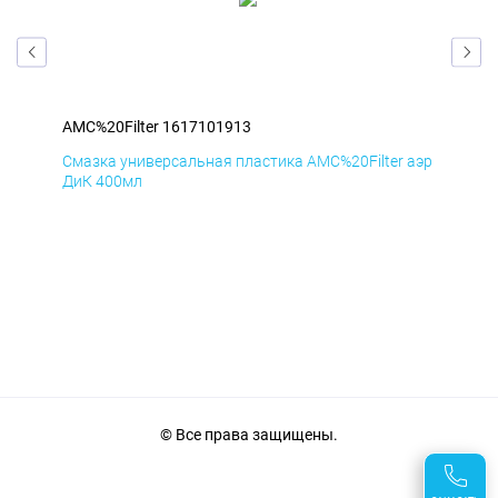
AMC%20Filter 1617101913
AMC
аэр
Смазка универсальная пластика AMC%20Filter аэр
Сма
ДиК 400мл
ПхВ
© Все права защищены.