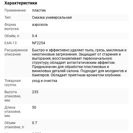
Характеристики
Применение:
пластик
Тип:
Смазка универсальная
Форма
аэрозоль
выпуска:
Объём, л:
0.4
EAN-13:
NF2254
Расширенное
Быстро и эффективно удаляет пыль, грязь, масляные и
описание:
никотиновые загрязнения. Защищает от старения и
выгорания, восстанавливает первоначальную
структуру, обладает антистатическим эффектом.
Предназначен для обработки пластиковых и
виниловых деталей салона. Подходит для молдингов и
бамперов. Обладает приятным ароматом клубники.
Товарная
уход и очистка
группа:
Высота
235
упаковки,
мм:
Длина
50
упаковки,
мм:
Объем
0.7
упаковки, л: