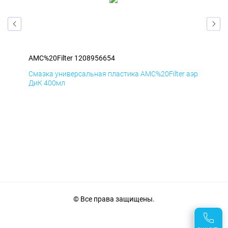
AMC%20Filter 1208956654
AMC
аэр
Смазка универсальная пластика AMC%20Filter аэр
Сма
ДиК 400мл
ПхВ
© Все права защищены.