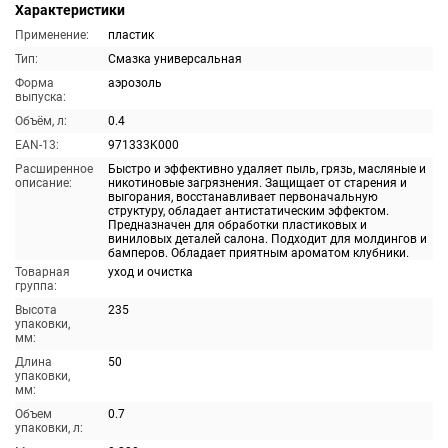
Характеристики
Применение:
пластик
Тип:
Смазка универсальная
Форма
аэрозоль
выпуска:
Объём, л:
0.4
EAN-13:
971333K000
Расширенное
Быстро и эффективно удаляет пыль, грязь, масляные и
описание:
никотиновые загрязнения. Защищает от старения и
выгорания, восстанавливает первоначальную
структуру, обладает антистатическим эффектом.
Предназначен для обработки пластиковых и
виниловых деталей салона. Подходит для молдингов и
бамперов. Обладает приятным ароматом клубники.
Товарная
уход и очистка
группа:
Высота
235
упаковки,
мм:
Длина
50
упаковки,
мм:
Объем
0.7
упаковки, л: