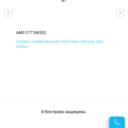
AMD 277768502
AM
Смазка универсальная пластика AMD аэр ДиК
Сма
400мл
40
© Все права защищены.