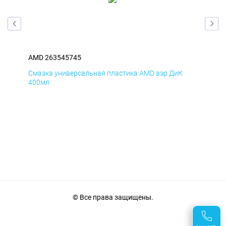
AMD 263545745
AM
Смазка универсальная пластика AMD аэр ДиК
Сма
400мл
40
© Все права защищены.