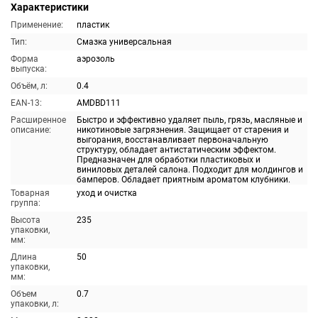
Характеристики
Применение:
пластик
Тип:
Смазка универсальная
Форма
аэрозоль
выпуска:
Объём, л:
0.4
EAN-13:
AMDBD111
Расширенное
Быстро и эффективно удаляет пыль, грязь, масляные и
описание:
никотиновые загрязнения. Защищает от старения и
выгорания, восстанавливает первоначальную
структуру, обладает антистатическим эффектом.
Предназначен для обработки пластиковых и
виниловых деталей салона. Подходит для молдингов и
бамперов. Обладает приятным ароматом клубники.
Товарная
уход и очистка
группа:
Высота
235
упаковки,
мм:
Длина
50
упаковки,
мм:
Объем
0.7
упаковки, л: