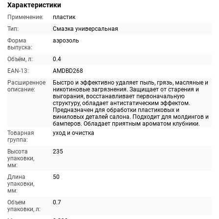
Характеристики
Применение:
пластик
Тип:
Смазка универсальная
Форма
аэрозоль
выпуска:
Объём, л:
0.4
EAN-13:
AMDBD268
Расширенное
Быстро и эффективно удаляет пыль, грязь, масляные и
описание:
никотиновые загрязнения. Защищает от старения и
выгорания, восстанавливает первоначальную
структуру, обладает антистатическим эффектом.
Предназначен для обработки пластиковых и
виниловых деталей салона. Подходит для молдингов и
бамперов. Обладает приятным ароматом клубники.
Товарная
уход и очистка
группа:
Высота
235
упаковки,
мм:
Длина
50
упаковки,
мм:
Объем
0.7
упаковки, л: