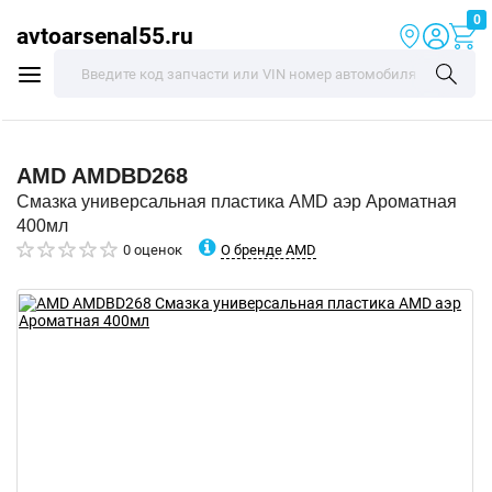
0
avtoarsenal55.ru
AMD
AMDBD268
Смазка универсальная пластика AMD аэр Ароматная
400мл
О бренде AMD
0 оценок