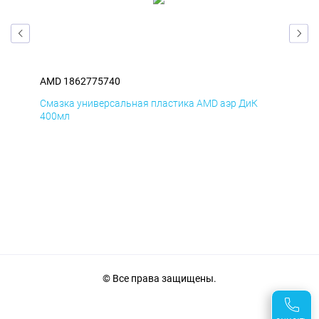
AMD 1862775740
AM
Смазка универсальная пластика AMD аэр ДиК
Сма
400мл
40
© Все права защищены.