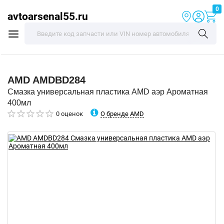
0
avtoarsenal55.ru
AMD
AMDBD284
Смазка универсальная пластика AMD аэр Ароматная
400мл
О бренде AMD
0 оценок