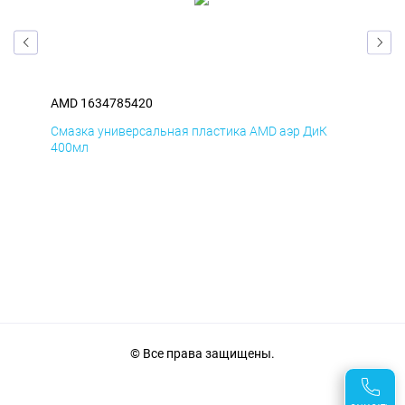
AMD 1634785420
AM
Смазка универсальная пластика AMD аэр ДиК
Сма
400мл
40
© Все права защищены.