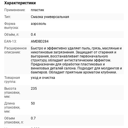
Характеристики
Применение:
пластик
Тип:
Смазка универсальная
Форма
аэрозоль
выпуска:
Объём, л:
0.4
EAN-13:
AMDBD284
Расширенное
Быстро и эффективно удаляет пыль, грязь, масляные и
описание:
никотиновые загрязнения. Защищает от старения и
выгорания, восстанавливает первоначальную
структуру, обладает антистатическим эффектом.
Предназначен для обработки пластиковых и
виниловых деталей салона. Подходит для молдингов и
бамперов. Обладает приятным ароматом клубники.
Товарная
уход и очистка
группа:
Высота
235
упаковки,
мм:
Длина
50
упаковки,
мм:
Объем
0.7
упаковки, л: