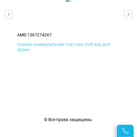
AMD 1367274267
AM
Смазка универсальная пластика AMD аэр ДиК
Сма
400мл
40
© Все права защищены.