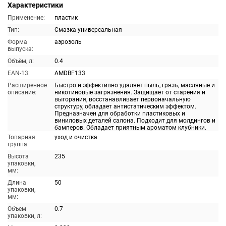
Характеристики
Применение:
пластик
Тип:
Смазка универсальная
Форма
аэрозоль
выпуска:
Объём, л:
0.4
EAN-13:
AMDBF133
Расширенное
Быстро и эффективно удаляет пыль, грязь, масляные и
описание:
никотиновые загрязнения. Защищает от старения и
выгорания, восстанавливает первоначальную
структуру, обладает антистатическим эффектом.
Предназначен для обработки пластиковых и
виниловых деталей салона. Подходит для молдингов и
бамперов. Обладает приятным ароматом клубники.
Товарная
уход и очистка
группа:
Высота
235
упаковки,
мм:
Длина
50
упаковки,
мм:
Объем
0.7
упаковки, л: