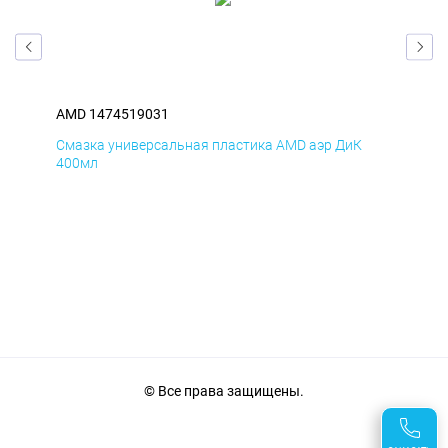
AMD 1474519031
AM
Смазка универсальная пластика AMD аэр ДиК
Сма
400мл
40
© Все права защищены.