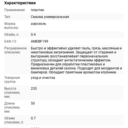
Характеристики
Применение:
пластик
Тип:
Смазка универсальная
Форма
аэрозоль
выпуска:
Объём, л:
0.4
EAN-13:
AMDBF199
Расширенное
Быстро и эффективно удаляет пыль, грязь, масляные и
описание:
никотиновые загрязнения. Защищает от старения и
выгорания, восстанавливает первоначальную
структуру, обладает антистатическим эффектом.
Предназначен для обработки пластиковых и
виниловых деталей салона. Подходит для молдингов и
бамперов. Обладает приятным ароматом клубники.
Товарная
уход и очистка
группа:
Высота
235
упаковки,
мм:
Длина
50
упаковки,
мм:
Объем
0.7
упаковки, л: