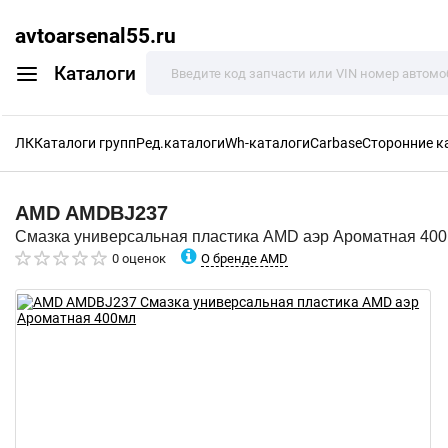
avtoarsenal55.ru
Каталоги
ЛК
Каталоги групп
Ред.каталоги
Wh-каталоги
Carbase
Сторонние к
AMD
AMDBJ237
Смазка универсальная пластика AMD аэр Ароматная 40
О бренде AMD
0 оценок