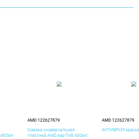
AMD 122627879
AMD 122627879
я
Смазка универсальная
АНТИФРИЗ красны
 400мл
пластика AMD аэр ПхВ 400мл