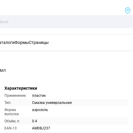
аталоги
Формы
Страницы
0мл
Характеристики
Применение:
пластик
Тип:
Смазка универсальная
Форма
аэрозоль
выпуска:
Объём, л:
0.4
EAN-13:
AMDBJ237