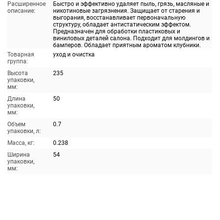
Расширенное
Быстро и эффективно удаляет пыль, грязь, масляные и
описание:
никотиновые загрязнения. Защищает от старения и
выгорания, восстанавливает первоначальную
структуру, обладает антистатическим эффектом.
Предназначен для обработки пластиковых и
виниловых деталей салона. Подходит для молдингов и
бамперов. Обладает приятным ароматом клубники.
Товарная
уход и очистка
группа:
Высота
235
упаковки,
мм:
Длина
50
упаковки,
мм:
Объем
0.7
упаковки, л:
Масса, кг:
0.238
Ширина
54
упаковки,
мм: