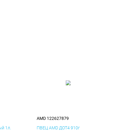
AMD 122627879
й 1л.
ПВЕЦ AMD ДОТ4 910г