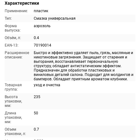
Характеристики
Применение:
пластик
Тип:
Смазка универсальная
Форма
аэрозоль
выпуска:
Объём, л:
0.4
EAN-13:
70190014
Расширенное
Быстро и эффективно удаляет пыль, грязь, масляные и
описание:
никотиновые загрязнения. Защищает от старения и
выгорания, восстанавливает первоначальную
структуру, обладает антистатическим эффектом.
Предназначен для обработки пластиковых и
виниловых деталей салона. Подходит для молдингов и
бамперов. Обладает приятным ароматом клубники.
Товарная
уход и очистка
группа:
Высота
235
упаковки,
мм:
Длина
50
упаковки,
мм:
Объем
0.7
упаковки, л: