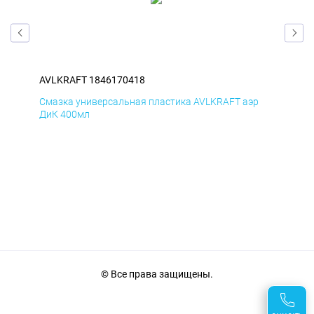
AVLKRAFT 1846170418
AVL
р
Смазка универсальная пластика AVLKRAFT аэр
Сма
ДиК 400мл
ПхВ
© Все права защищены.