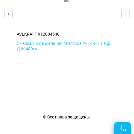
AVLKRAFT 912084640
AVL
р
Смазка универсальная пластика AVLKRAFT аэр
Сма
ДиК 400мл
ПхВ
© Все права защищены.