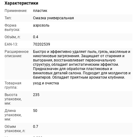
Характеристики
Применение:
пластик
Тип:
Смазка универсальная
Форма
аэрозоль
выпуска:
Объём, л:
0.4
EAN-13:
70202539
Расширенное
Быстро и эффективно удаляет пыль, грязь, масляные и
описание:
никотиновые загрязнения. Защищает от старения и
выгорания, восстанавливает первоначальную
структуру, обладает антистатическим эффектом.
Предназначен для обработки пластиковых и
виниловых деталей салона. Подходит для молдингов и
бамперов. Обладает приятным ароматом клубники.
Товарная
уход и очистка
группа:
Высота
235
упаковки,
мм:
Длина
50
упаковки,
мм:
Объем
0.7
упаковки, л: