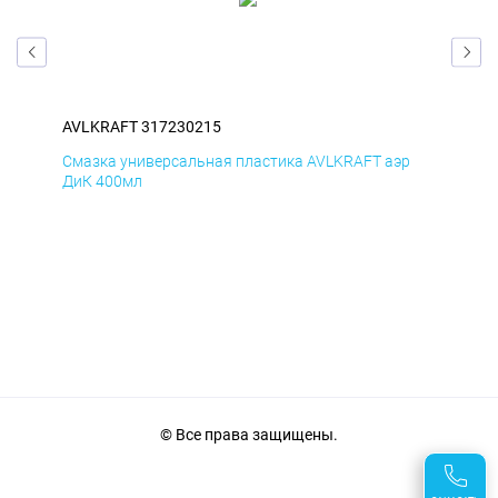
AVLKRAFT 317230215
AVL
р
Смазка универсальная пластика AVLKRAFT аэр
Сма
ДиК 400мл
ПхВ
© Все права защищены.