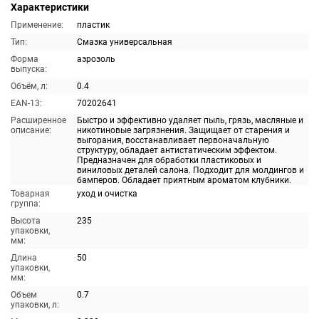
Характеристики
Применение:
пластик
Тип:
Смазка универсальная
Форма
аэрозоль
выпуска:
Объём, л:
0.4
EAN-13:
70202641
Расширенное
Быстро и эффективно удаляет пыль, грязь, масляные и
описание:
никотиновые загрязнения. Защищает от старения и
выгорания, восстанавливает первоначальную
структуру, обладает антистатическим эффектом.
Предназначен для обработки пластиковых и
виниловых деталей салона. Подходит для молдингов и
бамперов. Обладает приятным ароматом клубники.
Товарная
уход и очистка
группа:
Высота
235
упаковки,
мм:
Длина
50
упаковки,
мм:
Объем
0.7
упаковки, л: