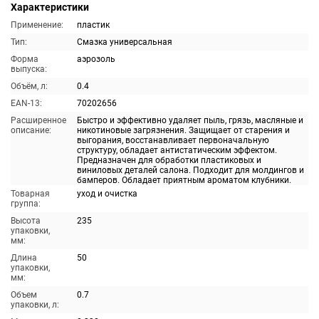
Характеристики
Применение:
пластик
Тип:
Смазка универсальная
Форма
аэрозоль
выпуска:
Объём, л:
0.4
EAN-13:
70202656
Расширенное
Быстро и эффективно удаляет пыль, грязь, масляные и
описание:
никотиновые загрязнения. Защищает от старения и
выгорания, восстанавливает первоначальную
структуру, обладает антистатическим эффектом.
Предназначен для обработки пластиковых и
виниловых деталей салона. Подходит для молдингов и
бамперов. Обладает приятным ароматом клубники.
Товарная
уход и очистка
группа:
Высота
235
упаковки,
мм:
Длина
50
упаковки,
мм:
Объем
0.7
упаковки, л: