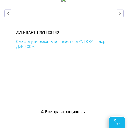
AVLKRAFT 1251538642
AVL
р
Смазка универсальная пластика AVLKRAFT аэр
Сма
ДиК 400мл
ПхВ
© Все права защищены.