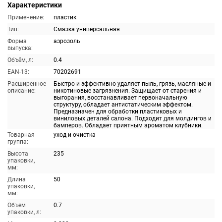
Характеристики
Применение:
пластик
Тип:
Смазка универсальная
Форма
аэрозоль
выпуска:
Объём, л:
0.4
EAN-13:
70202691
Расширенное
Быстро и эффективно удаляет пыль, грязь, масляные и
описание:
никотиновые загрязнения. Защищает от старения и
выгорания, восстанавливает первоначальную
структуру, обладает антистатическим эффектом.
Предназначен для обработки пластиковых и
виниловых деталей салона. Подходит для молдингов и
бамперов. Обладает приятным ароматом клубники.
Товарная
уход и очистка
группа:
Высота
235
упаковки,
мм:
Длина
50
упаковки,
мм:
Объем
0.7
упаковки, л: