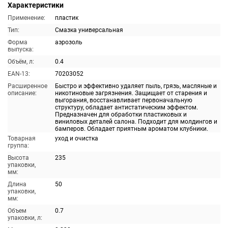
Характеристики
Применение:
пластик
Тип:
Смазка универсальная
Форма
аэрозоль
выпуска:
Объём, л:
0.4
EAN-13:
70203052
Расширенное
Быстро и эффективно удаляет пыль, грязь, масляные и
описание:
никотиновые загрязнения. Защищает от старения и
выгорания, восстанавливает первоначальную
структуру, обладает антистатическим эффектом.
Предназначен для обработки пластиковых и
виниловых деталей салона. Подходит для молдингов и
бамперов. Обладает приятным ароматом клубники.
Товарная
уход и очистка
группа:
Высота
235
упаковки,
мм:
Длина
50
упаковки,
мм:
Объем
0.7
упаковки, л: