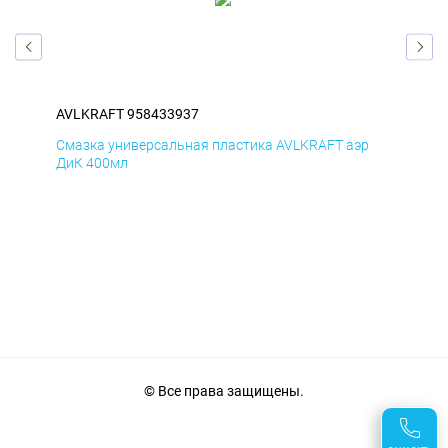
AVLKRAFT 958433937
AVL
р
Смазка универсальная пластика AVLKRAFT аэр
Сма
ДиК 400мл
ПхВ
© Все права защищены.