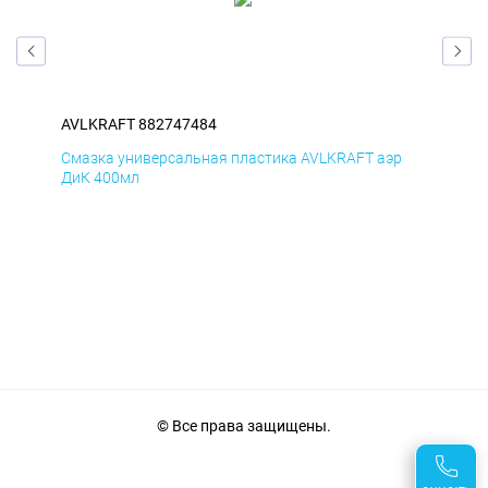
AVLKRAFT 882747484
AVL
р
Смазка универсальная пластика AVLKRAFT аэр
Сма
ДиК 400мл
ПхВ
© Все права защищены.