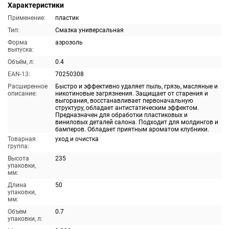
Характеристики
Применение:
пластик
Тип:
Смазка универсальная
Форма
аэрозоль
выпуска:
Объём, л:
0.4
EAN-13:
70250308
Расширенное
Быстро и эффективно удаляет пыль, грязь, масляные и
описание:
никотиновые загрязнения. Защищает от старения и
выгорания, восстанавливает первоначальную
структуру, обладает антистатическим эффектом.
Предназначен для обработки пластиковых и
виниловых деталей салона. Подходит для молдингов и
бамперов. Обладает приятным ароматом клубники.
Товарная
уход и очистка
группа:
Высота
235
упаковки,
мм:
Длина
50
упаковки,
мм:
Объем
0.7
упаковки, л: