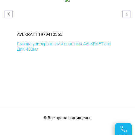
AVLKRAFT 1979410365
AVL
р
Смазка универсальная пластика AVLKRAFT аэр
Сма
ДиК 400мл
ПхВ
© Все права защищены.