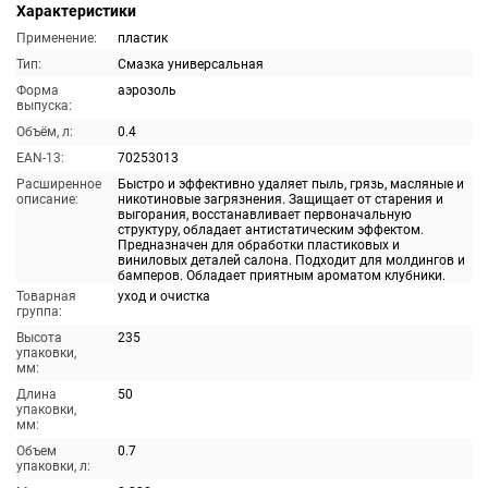
Характеристики
Применение:
пластик
Тип:
Смазка универсальная
Форма
аэрозоль
выпуска:
Объём, л:
0.4
EAN-13:
70253013
Расширенное
Быстро и эффективно удаляет пыль, грязь, масляные и
описание:
никотиновые загрязнения. Защищает от старения и
выгорания, восстанавливает первоначальную
структуру, обладает антистатическим эффектом.
Предназначен для обработки пластиковых и
виниловых деталей салона. Подходит для молдингов и
бамперов. Обладает приятным ароматом клубники.
Товарная
уход и очистка
группа:
Высота
235
упаковки,
мм:
Длина
50
упаковки,
мм:
Объем
0.7
упаковки, л: