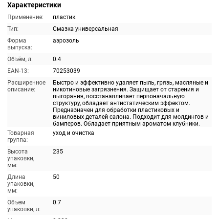
Характеристики
Применение:
пластик
Тип:
Смазка универсальная
Форма
аэрозоль
выпуска:
Объём, л:
0.4
EAN-13:
70253039
Расширенное
Быстро и эффективно удаляет пыль, грязь, масляные и
описание:
никотиновые загрязнения. Защищает от старения и
выгорания, восстанавливает первоначальную
структуру, обладает антистатическим эффектом.
Предназначен для обработки пластиковых и
виниловых деталей салона. Подходит для молдингов и
бамперов. Обладает приятным ароматом клубники.
Товарная
уход и очистка
группа:
Высота
235
упаковки,
мм:
Длина
50
упаковки,
мм:
Объем
0.7
упаковки, л: