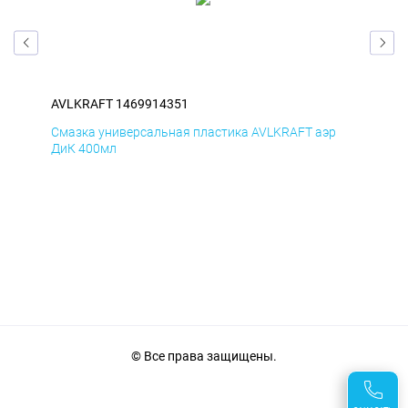
AVLKRAFT 1469914351
AVL
р
Смазка универсальная пластика AVLKRAFT аэр
Сма
ДиК 400мл
ПхВ
© Все права защищены.